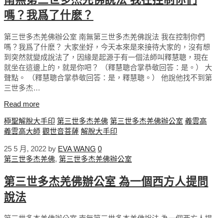
嗎？我爲了什麽？
第三世多杰羌佛辦公室 南無第三世多杰羌佛說法 我在控制你們
嗎？我爲了什麽？ 大家坐好，今天本來是來接待大家的，沒有想
到突然就變成說法了，因緣是起源于有一個法師叫釋慧聰，現在
就坐在這邊上的，就是你吧？ （釋慧聰合掌恭敬回答：是。） 大
聲點。 （釋慧聰合掌恭敬回答：是，釋慧聰。） 他說他找不到第
三世多杰…
Read more
極聖解脫大手印
第三世多杰羌佛
第三世多杰羌佛辦公室
義雲高
義雲高大師
觀世音菩薩
解脫大手印
25 5 月, 2022
by
EVA WANG
0
第三世多杰羌佛
,
第三世多杰羌佛辦公室
第三世多杰羌佛辦公室 為一個西方人提問
說法