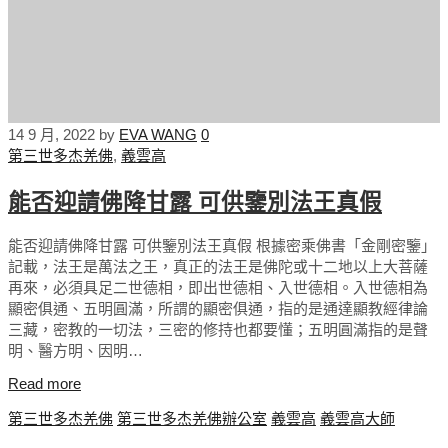
14 9 月, 2022
by
EVA WANG
0
第三世多杰羌佛
,
義雲高
能否迎請佛降甘露 可供鑒別法王真假
能否迎請佛降甘露 可供鑒別法王真假 根據密乘佛書「金剛密鑒」
記載，法王是萬法之王，真正的法王是佛陀或十二地以上大菩薩
再來，必須具足二世德相，即出世德相、入世德相。入世德相為
顯密俱通、五明圓滿，所謂的顯密俱通，指的是通達顯教經律論
三藏，密教的一切法，三密的修持也都要懂；五明圓滿指的是聲
明、醫方明、因明…
Read more
第三世多杰羌佛
第三世多杰羌佛辦公室
義雲高
義雲高大師