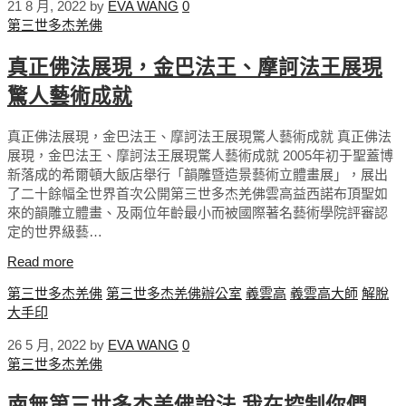
21 8 月, 2022
by
EVA WANG
0
第三世多杰羌佛
真正佛法展現，金巴法王、摩訶法王展現
驚人藝術成就
真正佛法展現，金巴法王、摩訶法王展現驚人藝術成就 真正佛法
展現，金巴法王、摩訶法王展現驚人藝術成就 2005年初于聖蓋博
新落成的希爾頓大飯店舉行「韻雕暨造景藝術立體畫展」，展出
了二十餘幅全世界首次公開第三世多杰羌佛雲高益西諾布頂聖如
來的韻雕立體畫、及兩位年齡最小而被國際著名藝術學院評審認
定的世界級藝…
Read more
第三世多杰羌佛
第三世多杰羌佛辦公室
義雲高
義雲高大師
解脫
大手印
26 5 月, 2022
by
EVA WANG
0
第三世多杰羌佛
南無第三世多杰羌佛說法 我在控制你們