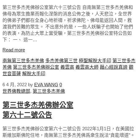
第三世多杰羌佛辦公室第六十三號公告 自南無第三世多杰羌佛和
佛母為眾生擔業而報化涅槃的消息公佈之後，人天悲泣，全世界
的佛弟子們都在全身心地祈禱，祈求佛陀、佛母能返回人間，救
渡我們苦難的眾生。 不出意外的是，一些人妖騙子也開始了他們
的表演，為防止大眾上當受騙，第三世多杰羌佛辦公室特公告如
下： 一、 這一…
Read more
南無第三世多杰羌佛
多杰羌佛第三世
極聖解脫大手印
第三世多杰
羌佛
第三世多杰羌佛辦公室
義雲高
義雲高大師
藉心經說真諦
觀
世音菩薩
解脫大手印
6 4 月, 2022
by
EVA WANG
0
世界佛教總部
,
第三世多杰羌佛
第三世多杰羌佛辦公室
第六十二號公告
第三世多杰羌佛辦公室第六十二號公告 2022年1月1日，在美國拉
斯維加斯佛陀住地，南無第三世多杰羌佛爲衆生說法“貪能壞道”。