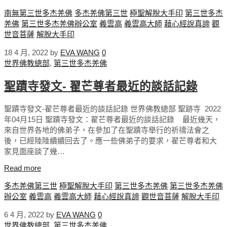
南無第三世多杰羌佛
多杰羌佛第三世
極聖解脫大手印
第三世多杰
羌佛
第三世多杰羌佛辦公室
義雲高
義雲高大師
藉心經說真諦
觀
世音菩薩
解脫大手印
18 4 月, 2022
by
EVA WANG
0
世界佛教總部
,
第三世多杰羌佛
聖蹟寺發文- 翟芒尊者最近的談話記錄
聖蹟寺發文-翟芒尊者最近的談話記錄 世界佛教總部 聖跡寺 2022
年04月15日 聖蹟寺發文：翟芒尊者最近的談話記錄 最近幾天，
來自世界各地的佛弟子，在參加了在聖蹟寺舉行的祈禱法會之
後，已經陸陸續續回去了。應一些佛弟子的要求，翟芒尊者和大
家見面座談了幾…
Read more
多杰羌佛第三世
極聖解脫大手印
第三世多杰羌佛
第三世多杰羌佛
辦公室
義雲高
義雲高大師
藉心經說真諦
觀世音菩薩
解脫大手印
6 4 月, 2022
by
EVA WANG
0
世界佛教總部
,
第三世多杰羌佛