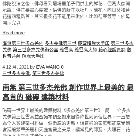
佛陀說法之後，佛母看到壇場里弟子們供上的鮮花，便爲大家開
示說：供花要盡心虔誠，供佛的鮮花以牡丹、蘭花、向日葵和蓮
花這四種爲首，其它很多花不能用來供佛，比如芍藥等等。佛母
開示完以…
Read more
南無第三世多杰羌佛
多杰羌佛第三世
極聖解脫大手印
第三世多杰
羌佛
第三世多杰羌佛辦公室
義雲高
義雲高大師
藉心經說真諦
觀
世音菩薩
解脫大手印
4 12 月, 2021
by
EVA WANG
0
三世多杰羌佛
,
第三世多杰羌佛
南無 第三世多杰羌佛 創作世界上最美的 最
高貴的 磁磚 建築材料
磁磚—世界上最美的建築材料《多杰羌佛第三世》 ​ 簡 介多杰
羌佛第三世雲高益西諾布頂聖如來自從降世到這個世界，一直想
為全人類建築材料做一個徹底的更新，讓普通的家庭都能享受到
宮廷般繁華美麗和天庭宮殿之美景，讓常見的磚瓦、大理石、花
崗板不再是舊式老調，而…